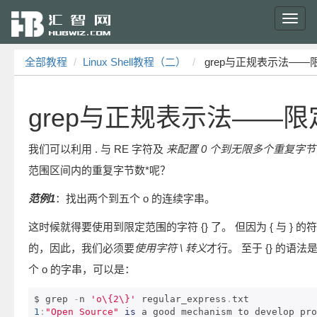
Toggl
navig
全部教程
Linux Shell教程（二）
grep与正规表示法——
grep与正规表示法——
我们可以利用 . 与 RE 字符及
来配置 0 个到无限多个重复字节
范围区间内的重复字节数*呢？
范例1
：找出两个到五个 o 的连续字串。
这时候就得要使用到限定范围的字符 {} 了。 但因为 { 与 } 的符号
的，因此，我们必须要
使用字符 \ 转义
才行。 至于 {} 的语
个 o 的字串，可以是：
$ grep 
-
n 
'o\{2\}'
 regular_express
.
1
:
"Open Source"
is
 a good mechanism to develop pro