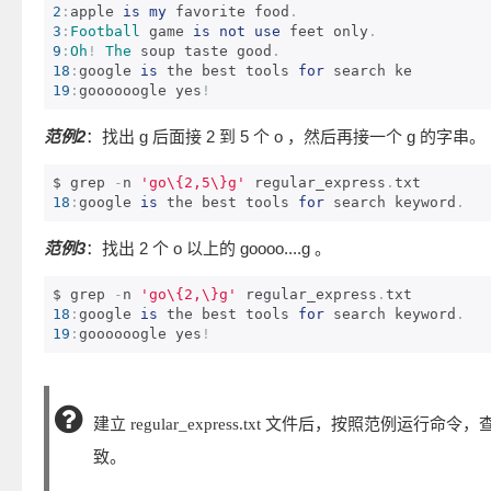
2
:
apple 
is
my
 favorite food
.
3
:
Football
 game 
is
not
use
 feet only
.
9
:
Oh
!
The
 soup taste good
.
18
:
google 
is
 the best tools 
for
19
:
goooooogle yes
!
范例2
：找出 g 后面接 2 到 5 个 o ，然后再接一个 g 的字串。
$ grep 
-
n 
'go\{2,5\}g'
 regular_express
.
18
:
google 
is
 the best tools 
for
 search keyword
.
范例3
：找出 2 个 o 以上的 goooo....g 。
$ grep 
-
n 
'go\{2,\}g'
 regular_express
.
18
:
google 
is
 the best tools 
for
 search keyword
.
19
:
goooooogle yes
!
建立 regular_express.txt 文件后，按照范例运行
致。