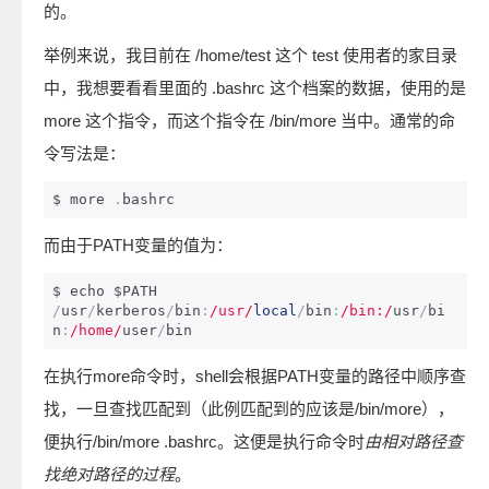
的。
举例来说，我目前在 /home/test 这个 test 使用者的家目录
中，我想要看看里面的 .bashrc 这个档案的数据，使用的是
more 这个指令，而这个指令在 /bin/more 当中。通常的命
令写法是：
$ more 
.
bashrc
而由于PATH变量的值为：
/
usr
/
kerberos
/
bin
:
/usr/
local
/
bin
:
/bin:/
usr
/
bi
n
:
/home/
user
/
bin
在执行more命令时，shell会根据PATH变量的路径中顺序查
找，一旦查找匹配到（此例匹配到的应该是/bin/more），
便执行/bin/more .bashrc。这便是执行命令时
由相对路径查
找绝对路径的过程
。