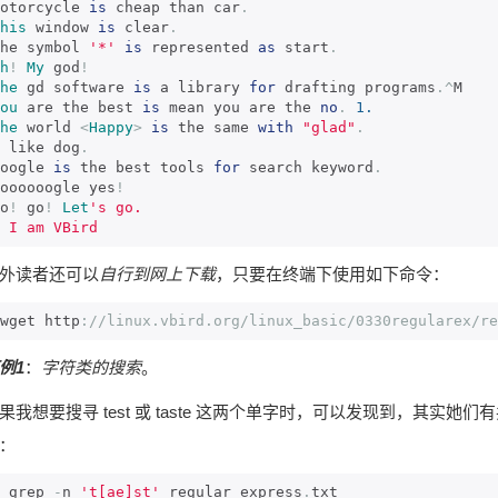
otorcycle 
is
 cheap than car
.
his
 window 
is
 clear
.
he symbol 
'*'
is
 represented 
as
 start
.
h
!
My
 god
!
he
 gd software 
is
 a library 
for
 drafting programs
.^
ou
 are the best 
is
 mean you are the 
no
.
1.
he
 world 
<
Happy
>
is
 the same 
with
"glad"
.
 like dog
.
oogle 
is
 the best tools 
for
 search keyword
.
oooooogle yes
!
o
!
 go
!
Let
's go.

 I am VBird
外读者还可以
自行到网上下载
，只要在终端下使用如下命令：
 wget http
:
//linux.vbird.org/linux_basic/0330regularex/re
例1
：
字符类的搜索
。
果我想要搜寻 test 或 taste 这两个单字时，可以发现到，其实她们有
：
 grep 
-
n 
't[ae]st'
 regular_express
.