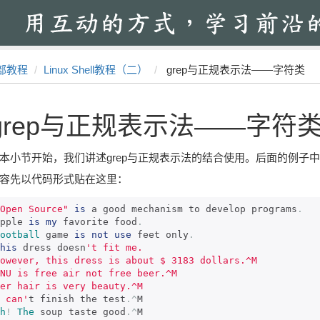
部教程
Linux Shell教程（二）
grep与正规表示法——字符类
grep与正规表示法——字符
本小节开始，我们讲述grep与正规表示法的结合使用。后面的例子
容先以代码形式贴在这里：
Open Source"
is
 a good mechanism to develop programs
.
pple 
is
my
 favorite food
.
ootball
 game 
is
not
use
 feet only
.
his
 dress doesn
't fit me.

owever, this dress is about $ 3183 dollars.^M

NU is free air not free beer.^M

er hair is very beauty.^M

 can'
t finish the test
.^
h
!
The
 soup taste good
.^
M
