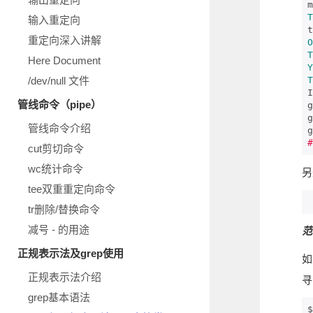
m
T
输入重定向
t
重定向深入讲解
O
T
Here Document
Y
/dev/null 文件
T
I
管线命令（pipe）
g
g
管线命令介绍
g
#
cut剪切命令
wc统计命令
另
tee双重重定向命令
tr删除/替换命令
减号 - 的用途
范
正规表示法及grep使用
如
正规表示法介绍
寻
grep基本语法
$