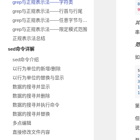
grep与正规表示法——字符类
8
9
grep与正规表示法——行首与行尾
grep与正规表示法——任意字节与重复字节
其
grep与正规表示法——限定模式范围
串
正规表示法总结
范
sed命令详解
如
sed命令介绍
以行为单位的新增/删除
$
2
以行为单位的替换与显示
3
数据的搜寻并显示
1
1
数据的搜寻并删除
数据的搜寻并执行命令
第
数据的搜寻并替换
但
多点编辑
说
直接修改文件内容