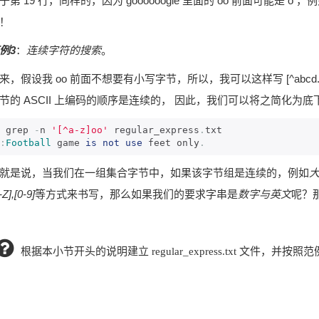
于第 19 行，同样的，因为 goooooogle 里面的 oo 前面可能是 o ，
！
例3
：
连续字符的搜索
。
来，假设我 oo 前面不想要有小写字节，所以，我可以这样写 [^abcd.
节的 ASCII 上编码的顺序是连续的， 因此，我们可以将之简化为底
 grep 
-
n 
'[^a-z]oo'
 regular_express
.
:
Football
 game 
is
not
use
 feet only
.
就是说，当我们在一组集合字节中，如果该字节组是连续的，例如
大
-Z],[0-9]
等方式来书写，那么如果我们的要求字串是
数字与英文
呢？
根据本小节开头的说明建立 regular_express.txt 文件