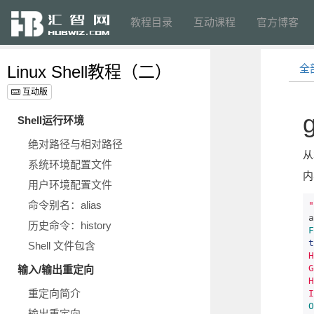
教程目录
互动课程
官方博客
Linux Shell教程（二）
全
互动版
Shell运行环境
绝对路径与相对路径
从
系统环境配置文件
内
用户环境配置文件
命令别名：alias
"
a
历史命令：history
F
t
Shell 文件包含
H
G
输入/输出重定向
H
重定向简介
I
O
输出重定向