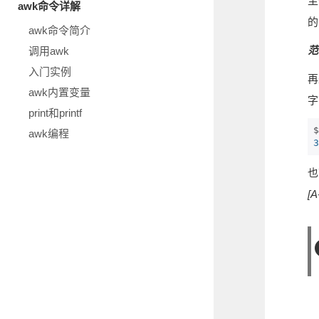
至
awk命令详解
的
awk命令简介
范
调用awk
入门实例
再
awk内置变量
字
print和printf
$
awk编程
3
也
[A