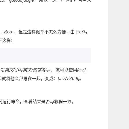
例如： go(ooo)oogle ，所以，这一行也是符合需求
...z]oo ， 但是这样似乎不怎么方便，由于小写
下这样：
写英文/小写英文/数字
等等， 就可以使用
[a-z],
那就将他全部写在一起，变成：
[a-zA-Z0-9]
。
，并按照范例运行命令，查看结果是否与教程一致。