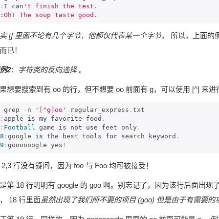
:
I can
't finish the test.

:Oh! The soup taste good.
实 [] 里面不论有几个字节，他都仅代表某一个字节
， 所以，上面的例子
而已！
例2
：
字符类的反向选择
。
果想要搜索到有 oo 的行，但不想要 oo 前面有 g，可以使用 [^] 
 grep 
-
n 
'[^g]oo'
 regular_express
.
:
apple 
is
my
 favorite food
.
:
Football
 game 
is
not
use
 feet only
.
8
:
google 
is
 the best tools 
for
 search keyword
.
9
:
goooooogle yes
!
 2,3 行没有疑问，因为 foo 与 Foo 均可被接受！
是第 18 行明明有 google 的 goo 啊。别忘记了，因为该行后面出现了
， 18 行里面
虽然出现了我们所不要的项目 (goo) 但是由于有需要的项目 