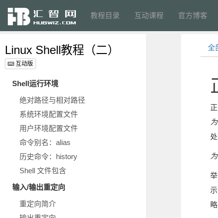
教程目录
互动课程
官方博客
Linux Shell教程（二）
全
互动版
Shell运行环境
绝对路径与相对路径
正
系统环境配置文件
为
用户环境配置文件
处
命令别名：alias
为
历史命令：history
Shell 文件包含
举
输入/输出重定向
示
重定向简介
略
输出重定向