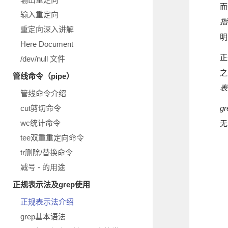
而
输入重定向
指
重定向深入讲解
明
Here Document
正
/dev/null 文件
之
管线命令（pipe）
表
管线命令介绍
cut剪切命令
g
wc统计命令
无
tee双重重定向命令
tr删除/替换命令
减号 - 的用途
正规表示法及grep使用
正规表示法介绍
grep基本语法