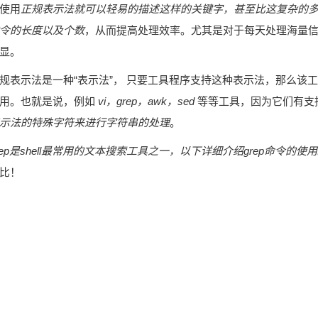
使用
正规表示法就可以轻易的描述这样的关键字，甚至比这复杂的
令的长度以及个数
，从而提高处理效率。尤其是对于每天处理海量
显。
规表示法是一种“表示法”， 只要工具程序支持这种表示法，那么该
用。也就是说，例如
vi，grep，awk，sed
等等工具，因为它们有支
示法的特殊字符来进行字符串的处理
。
rep是shell最常用的文本搜索工具之一，以下详细介绍grep命令的使用
比！