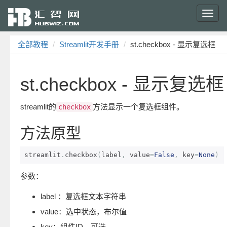
Toggl
navig
全部教程
Streamlit开发手册
st.checkbox - 显示复选框
st.checkbox - 显示复选框
streamlit的
方法显示一个复选框组件。
checkbox
方法原型
streamlit
.
checkbox
(
label
,
 value
=
False
,
 key
=
None
)
参数：
label ：复选框文本字符串
value：选中状态，布尔值
key：组件ID，可选