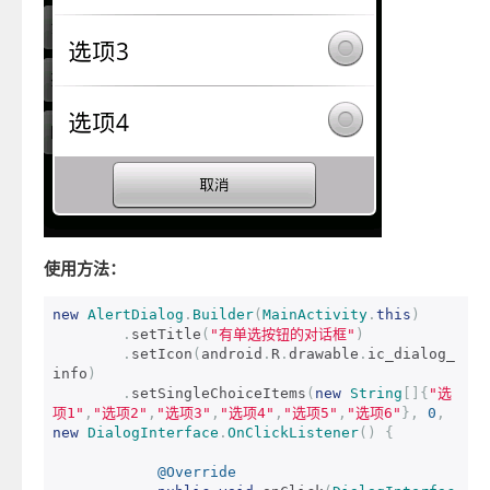
使用方法：
new
AlertDialog
.
Builder
(
MainActivity
.
this
)
.
setTitle
(
"有单选按钮的对话框"
)
.
setIcon
(
android
.
R
.
drawable
.
ic_dialog_
info
)
.
setSingleChoiceItems
(
new
String
[]{
"选
项1"
,
"选项2"
,
"选项3"
,
"选项4"
,
"选项5"
,
"选项6"
},
0
,
new
DialogInterface
.
OnClickListener
()
{
@Override