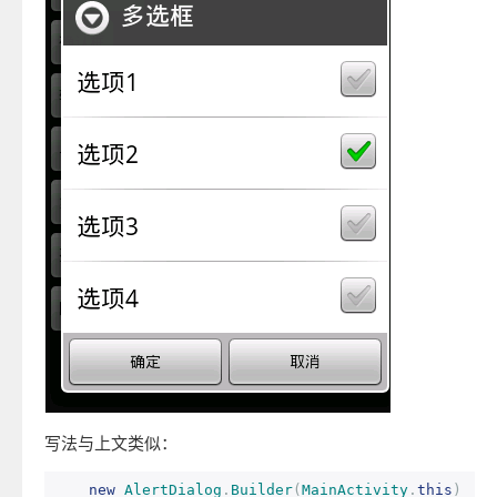
写法与上文类似：
new
AlertDialog
.
Builder
(
MainActivity
.
this
)