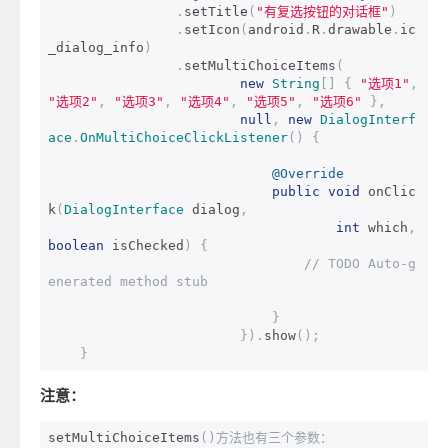
.
setTitle
(
"有复选按钮的对话框"
)
.
setIcon
(
android
.
R
.
drawable
.
ic
_dialog_info
)
.
setMultiChoiceItems
(
new
String
[]
{
"选项1"
,
"选项2"
,
"选项3"
,
"选项4"
,
"选项5"
,
"选项6"
},
null
,
new
DialogInterf
ace
.
OnMultiChoiceClickListener
()
{
@Override
public
void
 onClic
k
(
DialogInterface
 dialog
,
int
 which
,
boolean
 isChecked
)
{
// TODO Auto-g
enerated method stub
}
}).
show
();
}
注意：
setMultiChoiceItems
()方法也有三个参数：