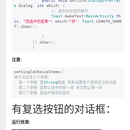
public
void
 onClick
(
DialogInterfac
e
 dialog
,
int
 which
)
{
// 选中后实现的操作
Toast
.
makeText
(
MainActivity
.
th
is
,
"您选中的是第"
+
 which
+
"项"
,
Toast
.
LENGTH_SHOR
T
).
show
();
}
}).
show
();
}
注意:
setSingleChoiceItems
()
该方法包含三个参数：
-
第一个参数
是
String
数组
用来设置每个选项显示的内容
-
第二个参数
是默认选中的那一项
本文默认第一项
-
第三个参数
是选中某项的监听
有复选按钮的对话框：
运行效果: