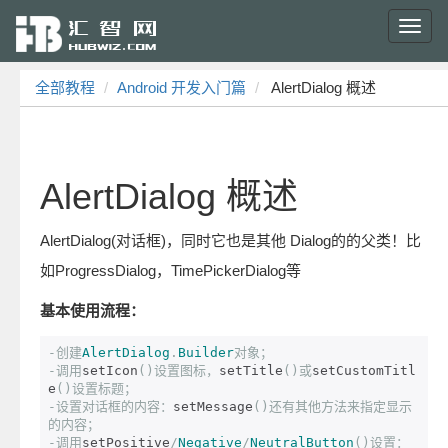
Toggl
navig
全部教程
Android 开发入门篇
AlertDialog 概述
AlertDialog 概述
AlertDialog(对话框)，同时它也是其他 Dialog的的父类！比
如ProgressDialog，TimePickerDialog等
基本使用流程：
-创建
AlertDialog
.
Builder
对象；
-调用
setIcon
()设置图标，
setTitle
()或
setCustomTitl
e
()设置标题；
-设置对话框的内容：
setMessage
()还有其他方法来指定显示
的内容；
-调用
setPositive
/
Negative
/
NeutralButton
()设置：