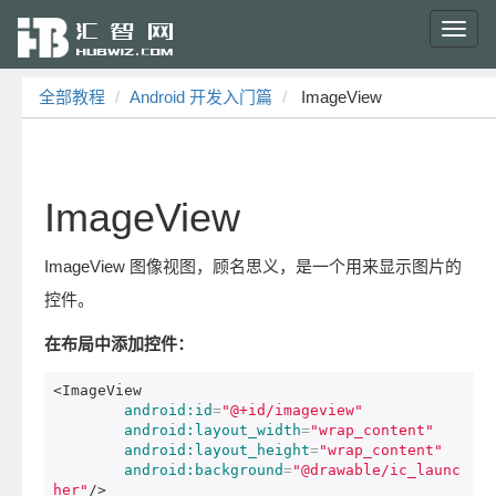
Toggl
navig
全部教程
Android 开发入门篇
ImageView
ImageView
ImageView 图像视图，顾名思义，是一个用来显示图片的
控件。
在布局中添加控件：
<ImageView
android:id
=
"@+id/imageview"
android:layout_width
=
"wrap_content"
android:layout_height
=
"wrap_content"
android:background
=
"@drawable/ic_launc
her"
/>