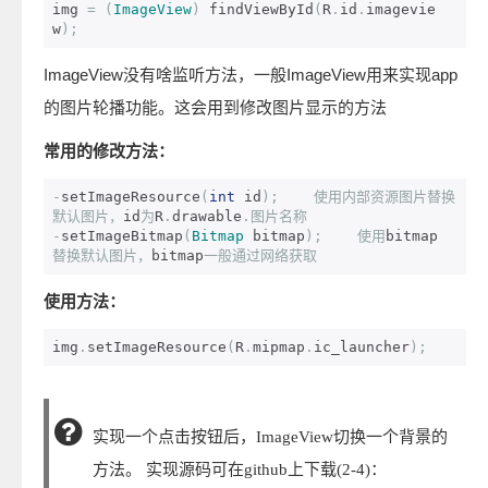
img 
=
(
ImageView
)
 findViewById
(
R
.
id
.
imagevie
w
);
ImageView没有啥监听方法，一般ImageView用来实现app
的图片轮播功能。这会用到修改图片显示的方法
常用的修改方法：
-
setImageResource
(
int
 id
);
使用内部资源图片替换
默认图片，
id
为
R
.
drawable
.图片名称
-
setImageBitmap
(
Bitmap
 bitmap
);
使用
bitmap 
替换默认图片，
bitmap
一般通过网络获取
使用方法：
img
.
setImageResource
(
R
.
mipmap
.
ic_launcher
);
实现一个点击按钮后，ImageView切换一个背景的
方法。 实现源码可在github上下载(2-4)：