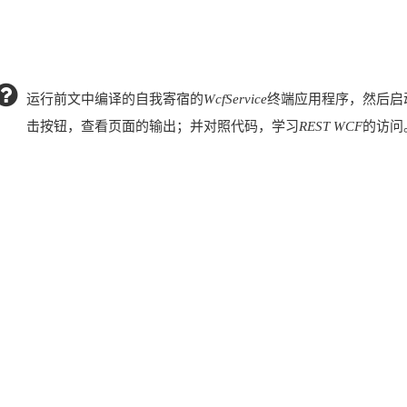
运行前文中编译的自我寄宿的
WcfService
终端应用程序，然后启
击按钮，查看页面的输出；并对照代码，学习
REST WCF
的访问