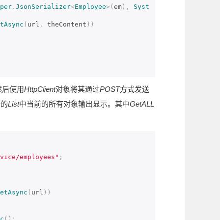
per
.
JsonSerializer
<
Employee
>(
em
),
Syst
tAsync
(
url
,
 theContent
))
然后使用
HttpClient
对象将其通过
POST
方式发送
端的
List
中当前的所有对象输出显示。其中
GetALL
vice/employees"
;
etAsync
(
url
))
c
();