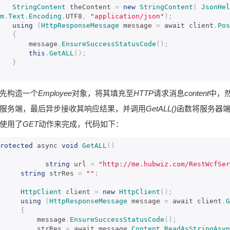
StringContent
 theContent 
=
new
StringContent
(
JsonHel
m
.
Text
.
Encoding
.
UTF8
,
"application/json"
);
using
(
HttpResponseMessage
 message 
=
 await client
.
Pos
{
        message
.
EnsureSuccessStatusCode
();
this
.
GetALL
();
}
先构造一个
Employee
对象，将其填充至
HTTP
请求消息
content
中，
服务端，最后异步接收其响应结果，并调用
GetALL()
函数将服务器
使用了
GET
动作来完成，代码如下：
rotected
 async 
void
GetALL
()
string
 url 
=
"http://me.hubwiz.com/RestWcfSer
string
 strRes 
=
""
;
HttpClient
 client 
=
new
HttpClient
();
using
(
HttpResponseMessage
 message 
=
 await client
.
G
{
          message
.
EnsureSuccessStatusCode
();
          strRes 
=
 await message
.
Content
.
ReadAsStringAsyn