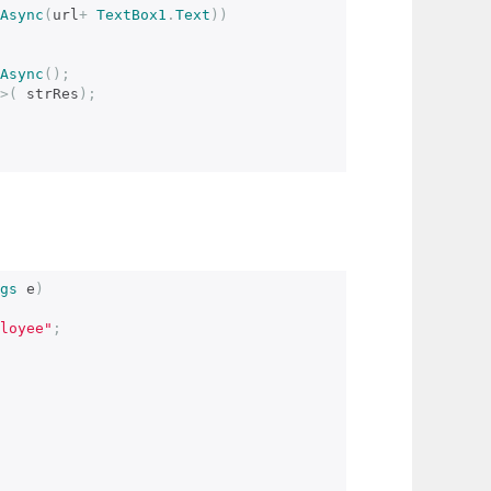
Async
(
url
+
TextBox1
.
Text
))
Async
();
>(
 strRes
);
gs
 e
)
loyee"
;