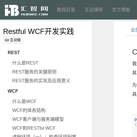
教程目录
互动课程
官方博客
Restful WCF开发实践
全
互动版
REST
什么是REST
我
REST服务的关键原则
其
REST服务的实现及应用意义
为
WCF
具
什么是WCF
WCF的体系结构
WCF客户端与服务端模型
p
{
WCF和RESTful WCF
课程环境（一）：检查环境配置