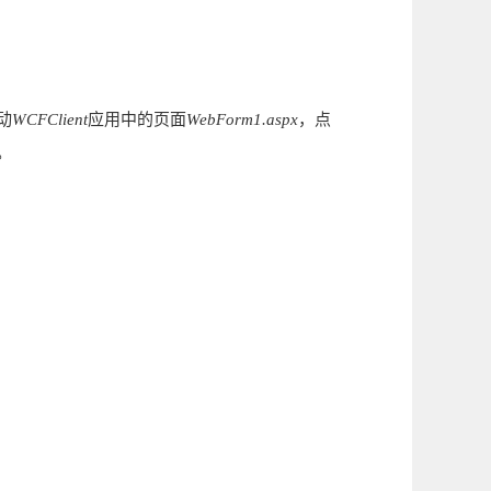
动
WCFClient
应用中的页面
WebForm1.aspx
，点
。