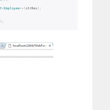
t
<
Employee
>>(
strRes
);
);