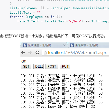
}
List
<
Employee
>
  ll 
=
JsonHelper
.
JsonDeserialize
<
Lis
Label2
.
Text
=
""
;
foreach
(
Employee
 em 
in
 ll
)
Label2
.
Text
=
Label2
.
Text
+
"</br>"
+
 em
.
ToString
(
击按钮
POST
新增一个对象，输出结果如下，可见
POST
执行成功。