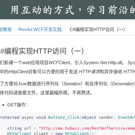
部教程
Restful WCF开发实践
C#编程实现HTTP访问（一）
C#编程实现HTTP访问（一）
们新建一个
web
应用项目
WCFClient
，引入
System.Net.Http.dll
。
Sys
中的
HttpClient
对象可以方便的用于发送
HTTP请求
和异步接收
HTT
了方便对
Json
数据进行序列化（
Serialize
）和反序列化（
Deserialize
体代码请查看文件，这里篇幅所限，不再赘述。
GET操作：
rotected
 async 
void
Button2_Click
(
object
 sender
,
EventAr
string
 url 
=
"http://me.hubwiz.com/RestWcfService/emp
HttpClient
 client 
=
new
HttpClient
();