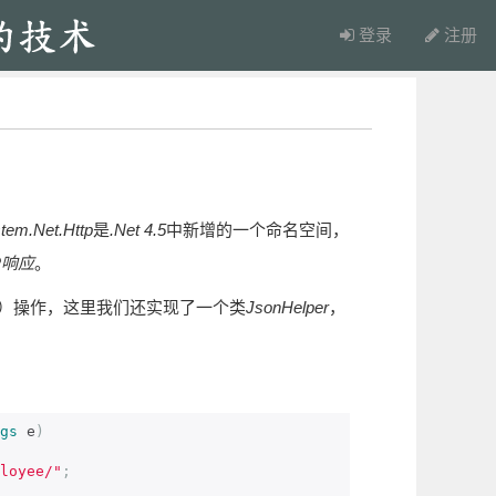
登录
注册
tem.Net.Http
是
.Net 4.5
中新增的一个命名空间，
P响应
。
）操作，这里我们还实现了一个类
JsonHelper
，
gs
 e
)
loyee/"
;