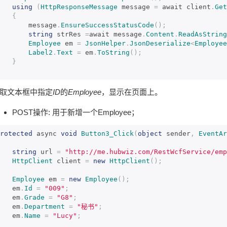
using
(
HttpResponseMessage
 message 
=
 await client
.
Get
{
        message
.
EnsureSuccessStatusCode
();
string
 strRes 
=
await message
.
Content
.
ReadAsString
Employee
 em 
=
JsonHelper
.
JsonDeserialize
<
Employee
Label2
.
Text
=
 em
.
ToString
();
}
取文本框中指定
ID
的
Employee
，显示在页面上。
POST操作: 用于新增一个Employee；
rotected
 async 
void
Button3_Click
(
object
 sender
,
EventAr
string
 url 
=
"http://me.hubwiz.com/RestWcfService/emp
HttpClient
 client 
=
new
HttpClient
();
Employee
 em 
=
new
Employee
();
    em
.
Id
=
"009"
;
    em
.
Grade
=
"G8"
;
    em
.
Department
=
"秘书"
;
    em
.
Name
=
"Lucy"
;