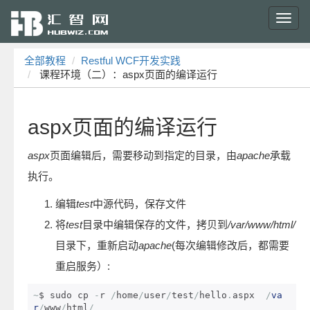
Toggl
navig
全部教程
Restful WCF开发实践
课程环境（二）：aspx页面的编译运行
aspx页面的编译运行
aspx
页面编辑后，需要移动到指定的目录，由
apache
承载
执行。
编辑
test
中源代码，保存文件
将
test
目录中编辑保存的文件，拷贝到
/var/www/html/
目录下，重新启动
apache
(每次编辑修改后，都需要
重启服务）:
~
$ sudo cp 
-
r 
/
home
/
user
/
test
/
hello
.
aspx  
/
va
r
/
www
/
html
/