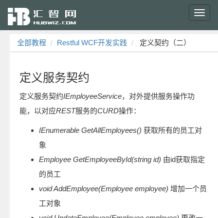
Toggl
navig
全部教程
Restful WCF开发实践
定义契约（二）
定义服务契约
定义服务契约
IEmployeeService
，对外提供服务操作功
能，以对应
REST
服务的
CURD
操作：
IEnumerable
GetAllEmployees()
获取所有的员工对
象
Employee GetEmployeeById(string id)
由id获取指定
的员工
void AddEmployee(Employee employee)
增加一个员
工对象
void UpdateEmployee(Employee employee)
更改一