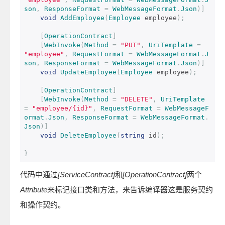
son
,
ResponseFormat
=
WebMessageFormat
.
Json
)]
void
AddEmployee
(
Employee
 employee
);
[
OperationContract
]
[
WebInvoke
(
Method
=
"PUT"
,
UriTemplate
=
"employee"
,
RequestFormat
=
WebMessageFormat
.
J
son
,
ResponseFormat
=
WebMessageFormat
.
Json
)]
void
UpdateEmployee
(
Employee
 employee
);
[
OperationContract
]
[
WebInvoke
(
Method
=
"DELETE"
,
UriTemplate
=
"employee/{id}"
,
RequestFormat
=
WebMessageF
ormat
.
Json
,
ResponseFormat
=
WebMessageFormat
.
Json
)]
void
DeleteEmployee
(
string
 id
);
}
代码中通过
[ServiceContract]
和
[OperationContract]
两个
Attribute
来标记接口类和方法，来告诉编译器这是服务契约
和操作契约。