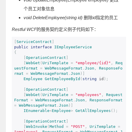
个员工对象信息
void DeleteEmployee(string id)
删除id指定的员工
Restful WCF
的服务契约定义例子代码如下：
[
ServiceContract
]
public
interface
IEmployeeService
{
[
OperationContract
]
[
WebGet
(
UriTemplate
=
"employee/{id}"
,
Req
uestFormat
=
WebMessageFormat
.
Json
,
ResponseFo
rmat
=
WebMessageFormat
.
Json
)]
Employee
GetEmployeeById
(
string
 id
);
[
OperationContract
]
[
WebGet
(
UriTemplate
=
"employees"
,
Request
Format
=
WebMessageFormat
.
Json
,
ResponseFormat
=
WebMessageFormat
.
Json
)]
IEnumerable
<
Employee
>
GetAllEmployees
();
[
OperationContract
]
[
WebInvoke
(
Method
=
"POST"
,
UriTemplate
=
"employee"
,
RequestFormat
=
WebMessageFormat
.
J