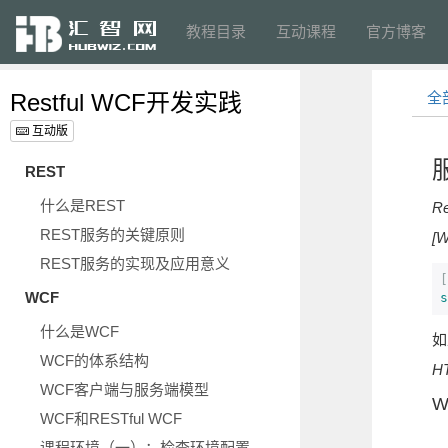
教程目录
互动课程
官方博客
Restful WCF开发实践
全
互动版
REST
什么是REST
Re
REST服务的关键原则
[W
REST服务的实现及应用意义
[
WCF
s
什么是WCF
如
WCF的体系结构
H
WCF客户端与服务端模型
W
WCF和RESTful WCF
课程环境（一）：检查环境配置