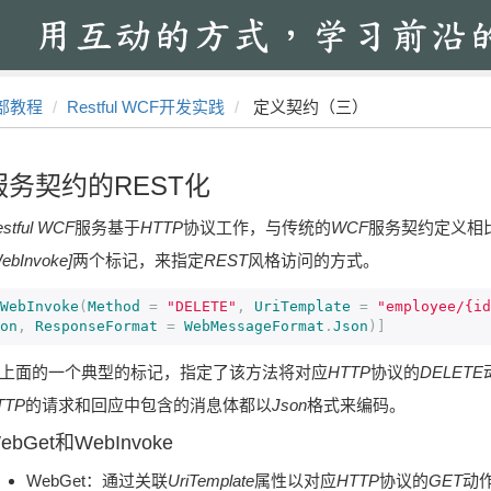
部教程
Restful WCF开发实践
定义契约（三）
服务契约的REST化
stful WCF
服务基于
HTTP
协议工作，与传统的
WCF
服务契约定义相
ebInvoke]
两个标记，来指定
REST
风格访问的方式。
WebInvoke
(
Method
=
"DELETE"
,
UriTemplate
=
"employee/{id
on
,
ResponseFormat
=
WebMessageFormat
.
Json
)]
上面的一个典型的标记，指定了该方法将对应
HTTP
协议的
DELETE
TTP
的请求和回应中包含的消息体都以
Json
格式来编码。
ebGet和WebInvoke
WebGet：通过关联
UriTemplate
属性以对应
HTTP
协议的
GET
动