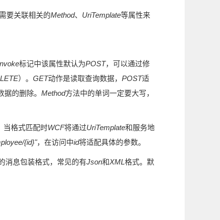
需要关联相关的
Method
、
UriTemplate
等属性来
nvoke
标记中该属性默认为
POST
，可以通过修
ELETE
）。
GET
动作是读取查询数据，
POST
适
数据的删除。
Method
方法中的单词一定要大写，
，当格式匹配时
WCF
将通过
UriTemplate
和服务地
ployee/{id}"
，在访问中
id
将适配具体的参数。
的消息包装格式，常见的有
Json
和
XML
格式。默