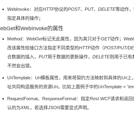
WebInvoke：对应
HTTP
协议的
POST、PUT、DELETE
等动作，
指定具体的操作；
ebGet和WebInvoke的属性
Method：
WebGet
标记无此属性，因为其只对于
GET
动作；
WebI
改该属性给接口方法指定不同类型的
HTTP
动作（
POST/PUT/D
合数据的插入，
PUT
用于数据的更新操作，
DELETE
则用于已有
不然会出错。
UriTemplate：
Uri
模板属性，用来将契约方法映射到具体的
Uri
上
址共同构造服务的资源
Uri
。比如上面例子中的
UriTemplate = "em
RequestFormat、ResponseFormat：指定
Rest WCF
请求和返回
认的为
XML
，若选择
JSON
需要显式声明。