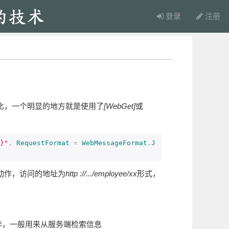
登录
注册
比，一个明显的地方就是使用了
[WebGet]
或
}"
,
RequestFormat
=
WebMessageFormat
.
J
动作，访问的地址为
http ://.../employee/xx
形式，
作，一般用来从服务端检索信息