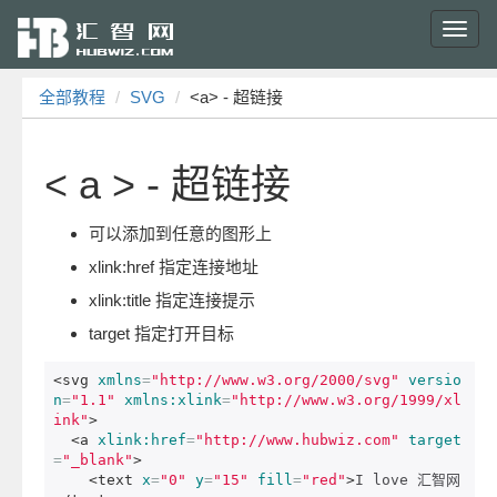
Toggl
navig
全部教程
SVG
<a> - 超链接
< a > - 超链接
可以添加到任意的图形上
xlink:href 指定连接地址
xlink:title 指定连接提示
target 指定打开目标
<svg
xmlns
=
"http://www.w3.org/2000/svg"
versio
n
=
"1.1"
xmlns:xlink
=
"http://www.w3.org/1999/xl
ink"
>
<a
xlink:href
=
"http://www.hubwiz.com"
target
=
"_blank"
>
<text
x
=
"0"
y
=
"15"
fill
=
"red"
>
I love 汇智网