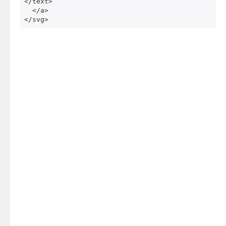
</text>
</a>
</svg>