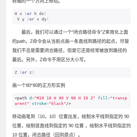
标轴的一个方向上移动。
H x 
(
or
 h dx
)
 V y 
(
or
 v dy
)
最后，我们可以通过一个“闭合路径命令”
Z
来简化上面
的path，Z命令会从当前点画一条直线到路径的起点，尽管
我们不总是需要闭合路径，但是它还是经常被放到路径的
最后。另外，Z命令不用区分大小写。
Z 
(
or
 z
)
画一个80*80的正方形实例
<path
d
=
"M10 10 H 90 V 90 H 10 Z"
fill
=
"transp
arent"
stroke
=
"black"
/>
移动画笔到（10，10）位置出发，绘制水平线到指定的 90
位置，绘制竖直线到指定的 90 位置 ，绘制水平线到指定的
10 位置，闭合路径（回到原点）。