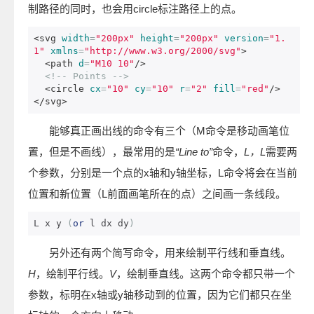
制路径的同时，也会用circle标注路径上的点。
<svg
width
=
"200px"
height
=
"200px"
version
=
"1.
1"
xmlns
=
"http://www.w3.org/2000/svg"
>
<path
d
=
"M10 10"
/>
<!-- Points -->
<circle
cx
=
"10"
cy
=
"10"
r
=
"2"
fill
=
"red"
/>
</svg>
能够真正画出线的命令有三个（M命令是移动画笔位
置，但是不画线），最常用的是
“Line to”
命令，
L，L
需要两
个参数，分别是一个点的x轴和y轴坐标，L命令将会在当前
位置和新位置（L前面画笔所在的点）之间画一条线段。
L x y 
(
or
 l dx dy
)
另外还有两个简写命令，用来绘制平行线和垂直线。
H
，绘制平行线。
V
，绘制垂直线。这两个命令都只带一个
参数，标明在x轴或y轴移动到的位置，因为它们都只在坐