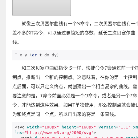
就像三次贝塞尔曲线有一个S命令，二次贝塞尔曲线有一
差不多的T命令，可以通过更简短的参数，延长二次贝塞尔曲
线。
T x y 
(
or
 t dx dy
)
和三次贝塞尔曲线指令
S
一样，快捷命令
T
会通过前一个
制点，推断出一个新的控制点。这意味着，在你的第一个控制
点后面，可以只定义终点，就创建出一个相当复杂的曲线。需
要注意的是，
T
命令前面必须是一个
Q
命令，或者是另一个
T
命
令，才能达到这种效果。如果T单独使用，那么控制点就会被
为和终点是同一个点，所以画出来的将是一条直线。
<svg
width
=
"190px"
height
=
"160px"
version
=
"1.1"
xm
lns
=
"http://www.w3.org/2000/svg"
>