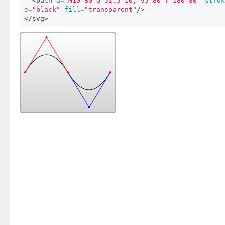
<path
d
=
"M10 80 Q 52.5 10, 95 80 T 180 80"
strok
e
=
"black"
fill
=
"transparent"
/>
</svg>