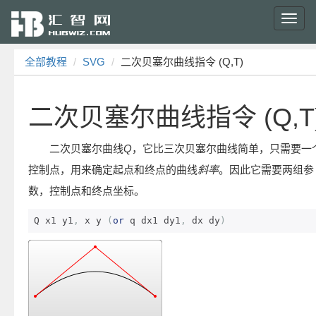
Toggl
navig
全部教程
SVG
二次贝塞尔曲线指令 (Q,T)
二次贝塞尔曲线指令 (Q,T
二次贝塞尔曲线
Q
，它比三次贝塞尔曲线简单，只需要一
控制点，用来确定起点和终点的曲线
斜率
。因此它需要两组参
数，控制点和终点坐标。
Q x1 y1
,
 x y 
(
or
 q dx1 dy1
,
 dx dy
)