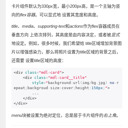
卡片组件默认为330px宽，最小200px高，是一个主轴为竖
向的
flex容器
。可以显式地 设置其宽度和高度。
title
、
media
、
supporting-text
和
actions
作为flex容器成员在
垂直方向 上依次排列，其高度是由内容决定，或者被
显式
地设定。例如，很多时候，我们希望给 title区域增加背景图
片以增强感染力，那么将照片设置为title区域的背景之后，
还需要 设置title区域的高度：
<div
class
=
"mdl-card"
>
<div
class
=
"mdl-card__title"
style
=
"
background
:
url
(
img
/
bg
.
jpg
)
no
-
r
epeat
;
backgroud
-
size
:
cover
;
height
:
150px
;
"
>
        ...

</div>
</div>
menu
块被设置为绝对定位，总是居于卡片组件的
右上角
。