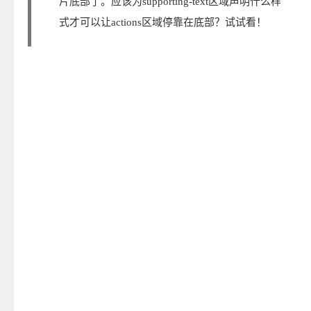
片底部了。应该为supporting-text区域声明什么样
式才可以让actions区域停靠在底部？试试看！