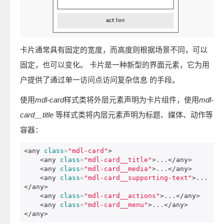
卡片通常具有固定的宽度，而高度则根据场景不同，可以
固定，也可以变化。 卡片是一种新型的界面元素，它为用
户提供了通过单一访问点访问复杂信息 的手段。
使用
mdl-card
样式类将外层元素声明为卡片组件，使用
mdl-
card__title
等样式类将内层元素声明为标题、媒体、动作等
容器：
<any
class
=
"mdl-card"
>
<any
class
=
"mdl-card__title"
>
...
</any>
<any
class
=
"mdl-card__media"
>
...
</any>
<any
class
=
"mdl-card__supporting-text"
>
...
</any>
<any
class
=
"mdl-card__actions"
>
...
</any>
<any
class
=
"mdl-card__menu"
>
...
</any>
</any>