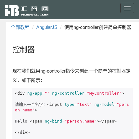
Toggl
navig
全部教程
AngularJS
使用ng-controller创建简单控制器
控制器
现在我们就用ng-controller指令来创建一个简单的控制器定
义，如下所示：
<div
ng-app
=
""
ng-controller
=
"MyController"
>
请输入一个名字：
<input
type
=
"text"
ng-model
=
"pers
on.name"
>
Hello 
<span
ng-bind
=
"person.name"
></span>
</div>