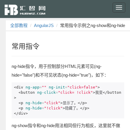
Toggl
navig
全部教程
AngularJS
常用指令示例之ng-show和ng-hide
常用指令
ng-hide指令，用于控制部分HTML元素可见(ng-
hide="false")和不可见状态(ng-hide="true")，如下：
<div
ng-app
=
""
ng-init
=
"click=false"
>
<button
ng-click
=
"click= !click"
>
我变
</button
>
<p
ng-hide
=
"click"
>
显示了。
</p>
<p
ng-hide
=
"!click"
>
隐藏了。
</p>
</div>
ng-show指令和ng-hide用法相同但行为相反，这里就不做