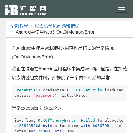
Toggl
navig
全部教程
以太坊常见问题和错误
Android中使用web3j:OutOfMemoryError
在Android中使用web3j时的内存溢出错误的异常情况
(OutOfMemoryError)。
我正在试着在Android应用程序中集成web3j。但是，在加载
以太坊钱包文件时，库提供了一个内存不足的异常：
Credentials
 credentials 
=
WalletUtils
.
loadCred
entials
(
"password"
,
 walletFile
)
异常exception是这么说的：
java
.
lang
.
OutOfMemoryError
:
Failed
 to allocate 
a 
268435468
byte
 allocation 
with
8050708
 free 
bytes 
and
244MB
until
 OOM