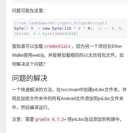
问题可能在这里：
//com.lambdaworks.crypto.SCrypt#scryptJ
byte
[]
 V  
=
new
byte
[
128
*
 r 
*
 N
];
// r: 8, N: 
262144, V = byte[268435456]
我知道可以加载
，因为另一个项目在Ether
credentials
Wallet使用web3j，并能够加载相同的以太坊钱包文件。如
何解决这个问题？
问题的解决
一个快速解决的方法。在/src/main中创建jniLibs文件夹，并
将此加密文件夹中的所有Android文件添加到jniLibs文件夹
中，然后编译运行。
注意：需要
将jniLibs自动添加到构建中。
gradle 0.7.2+