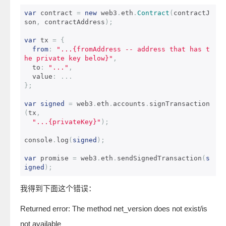
var
 contract 
=
new
 web3
.
eth
.
Contract
(
contractJ
son
,
 contractAddress
);
var
 tx 
=
{
from
:
"...{fromAddress -- address that has t
he private key below}"
,
  to
:
"..."
,
  value
:
...
};
var
signed
=
 web3
.
eth
.
accounts
.
signTransaction
(
tx
,
"...{privateKey}"
);
console
.
log
(
signed
);
var
 promise 
=
 web3
.
eth
.
sendSignedTransaction
(
s
igned
);
我得到下面这个错误：
Returned error: The method net_version does not exist/is
not available