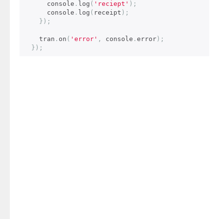
      console
.
log
(
'reciept'
);
      console
.
log
(
receipt
);
});
    tran
.
on
(
'error'
,
 console
.
error
);
});