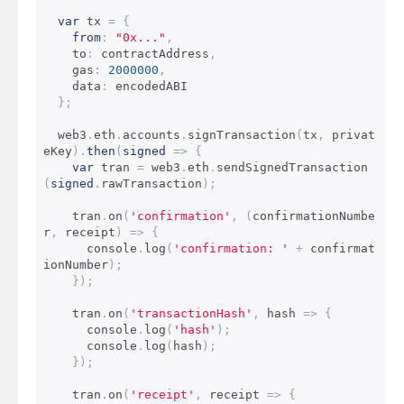
var
 tx 
=
{
from
:
"0x..."
,
    to
:
 contractAddress
,
    gas
:
2000000
,
    data
:
 encodedABI

};
  web3
.
eth
.
accounts
.
signTransaction
(
tx
,
 privat
eKey
).
then
(
signed
=>
{
var
 tran 
=
 web3
.
eth
.
sendSignedTransaction
(
signed
.
rawTransaction
);
    tran
.
on
(
'confirmation'
,
(
confirmationNumbe
r
,
 receipt
)
=>
{
      console
.
log
(
'confirmation: '
+
 confirmat
ionNumber
);
});
    tran
.
on
(
'transactionHash'
,
 hash 
=>
{
      console
.
log
(
'hash'
);
      console
.
log
(
hash
);
});
    tran
.
on
(
'receipt'
,
 receipt 
=>
{