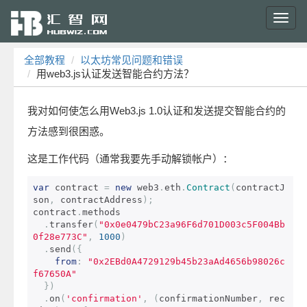
Toggl
navig
全部教程
以太坊常见问题和错误
用web3.js认证发送智能合约方法？
我对如何使怎么用Web3.js 1.0认证和发送提交智能合约的
方法感到很困惑。
这是工作代码（通常我要先手动解锁帐户）：
var
 contract 
=
new
 web3
.
eth
.
Contract
(
contractJ
son
,
 contractAddress
);
contract
.
methods

.
transfer
(
"0x0e0479bC23a96F6d701D003c5F004Bb
0f28e773C"
,
1000
)
.
send
({
from
:
"0x2EBd0A4729129b45b23aAd4656b98026c
f67650A"
})
.
on
(
'confirmation'
,
(
confirmationNumber
,
 rec