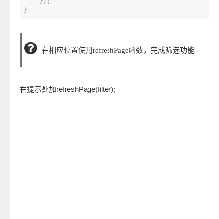
});
}
在相应位置使用refreshPage函数，完成筛选功能
在提示处加refreshPage(filter);