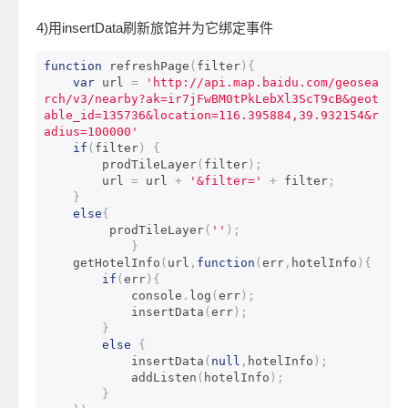
4)用insertData刷新旅馆并为它绑定事件
function
 refreshPage
(
filter
){
var
 url 
=
'http://api.map.baidu.com/geosea
rch/v3/nearby?ak=ir7jFwBM0tPkLebXl3ScT9cB&geot
able_id=135736&location=116.395884,39.932154&r
adius=100000'
if
(
filter
)
{
        prodTileLayer
(
filter
);
        url 
=
 url 
+
'&filter='
+
 filter
;
}
else
{
         prodTileLayer
(
''
);
}
    getHotelInfo
(
url
,
function
(
err
,
hotelInfo
){
if
(
err
){
            console
.
log
(
err
);
            insertData
(
err
);
}
else
{
            insertData
(
null
,
hotelInfo
);
            addListen
(
hotelInfo
);
}