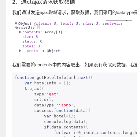
2、通过ajax请求获取数据
我们通过发送ajax
跨域
请求，获取数据，我们采用的datatype
我们需要将contents中的内容取出，如果没有获取到数据
function
 getHotelInfo
(
url
,
next
){
var
 hotelInfo 
=
[];
    $
.
ajax
({
        type
:
'get'
,
        url
:
url
,
        dataType
:
'jsonp'
,
        success
:
function
(
data
){
var
 hotel
={};
            console
.
log
(
data
);
if
(
data
.
contents
){
for
(
var
 i
=
0
;
i
<
data
.
contents
.
length