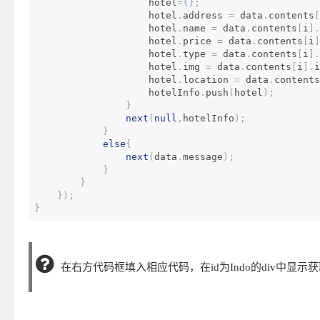
                    hotel
={};
                    hotel
.
address 
=
 data
.
contents
[
                    hotel
.
name 
=
 data
.
contents
[
i
].
                    hotel
.
price 
=
 data
.
contents
[
i
]
                    hotel
.
type 
=
 data
.
contents
[
i
].
                    hotel
.
img 
=
 data
.
contents
[
i
].
i
                    hotel
.
location 
=
 data
.
contents
                    hotelInfo
.
push
(
hotel
);
}
next
(
null
,
hotelInfo
);
}
else
{
next
(
data
.
message
);
}
}
});
}
在右方代码框填入相应代码，在id为Indo的div中显