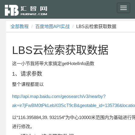
Toggl
navig
全部教程
百度地图API实战
LBS云检索获取数据
LBS云检索获取数据
这一小节我将带大家搞定getHotelInfo函数
1、请求参数
整个课程都是以
http://api.map.baidu.com/geosearch/v3/nearby?
ak=ir7jFwBM0tPkLebXl3ScT9cB&geotable_id=135736&locatio
以“116.395884,39. 932154”为中心10000米范围内
进行修改。