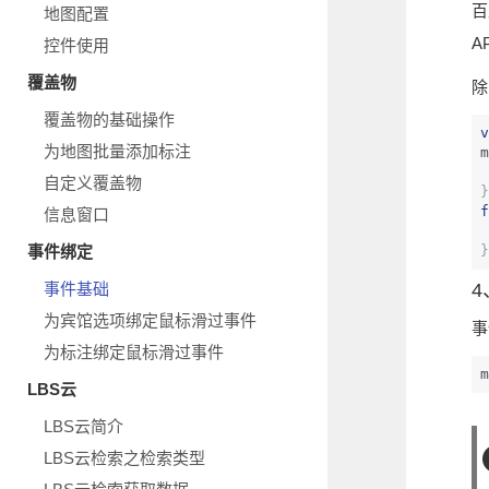
百
地图配置
A
控件使用
覆盖物
除
覆盖物的基础操作
v
为地图批量添加标注
m
自定义覆盖物
}
f
信息窗口
事件绑定
}
事件基础
为宾馆选项绑定鼠标滑过事件
事
为标注绑定鼠标滑过事件
m
LBS云
LBS云简介
LBS云检索之检索类型