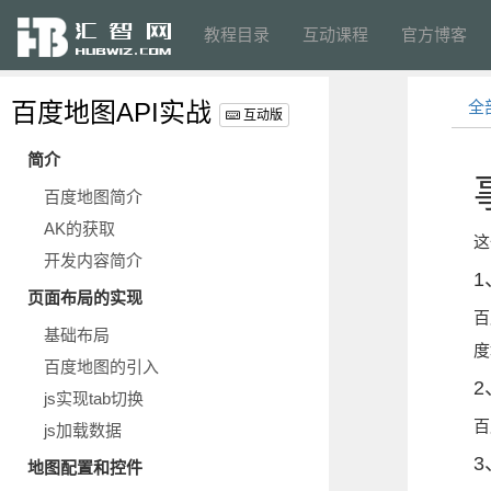
教程目录
互动课程
官方博客
百度地图API实战
全
互动版
简介
百度地图简介
AK的获取
这
开发内容简介
页面布局的实现
百
基础布局
度
百度地图的引入
js实现tab切换
百
js加载数据
地图配置和控件