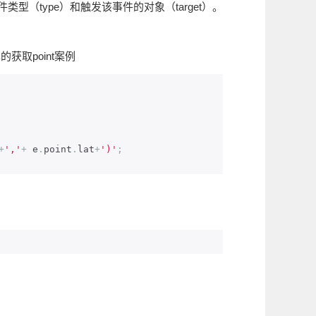
型（type）和触发该事件的对象（target）。
取point案例
+
','
+
 e
.
point
.
lat
+
')'
;