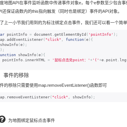
度地图API在事件监听函数中传递事件对象e，每个e参数至少包含事件类
PI还保证函数内的this指向触发（同时也是绑定）事件的API对象。
了上一小节我们用到的为标注绑定点击事件，我们还可以看一个简单的获
ar
 pointInfo 
=
 document
.
getElementById
(
'pointInfo'
);
ap
.
addEventListener
(
"click"
,
function
(
e
){
 showInfo
(
e
);
);
unction
 showInfo
(
e
){
  pointInfo
.
innerHTML 
=
'鼠标点击处point：'
+
'('
+
e
.
point
.
lng
4、事件的移除
件的移除只需要使用map.removeEventListener()函数即可
ap
.
removeEventListener
(
"click"
,
 showInfo
);
为地图绑定鼠标点击事件