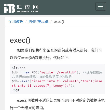
Toggl
navig
全部教程
PHP 提高篇
exec()
exec()
如果我们要执行多条查询语句或者插入语句，我们可
以通过
exec()
函数来执行。代码如下：
&
lt
?
php

$db 
=
new
 PDO
(
"sqlite:./resultdb"
);
//连接数据库
//执行exec函数，向查询数据库中的数据
$db
->
exec
(
"insert into t1 values(6,'tom');inse
rt into t1 values(7,'tonny');"
);
?&
gt
exec()
函数并不返回结果集而是用于对给定的数据库执
行一个无结果的查询。