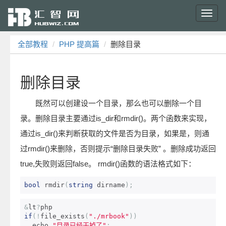
Toggl
navig
全部教程
PHP 提高篇
删除目录
删除目录
既然可以创建设一个目录，那么也可以删除一个目
录。删除目录主要通过is_dir和rmdir()。两个函数来实现，
通过is_dir()来判断获取的文件是否为目录，如果是，则通
过rmdir()来删除，否则提示“删除目录失败” 。删除成功返回
true,失败则返回false。 rmdir()函数的语法格式如下：
bool
 rmdir
(
string
 dirname
);
&
lt
?
if
(!
file_exists
(
"./mrbook"
))
  echo 
"目录已经干掉了"
;