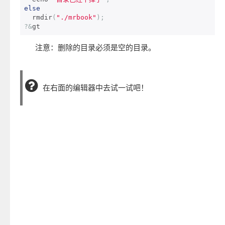
else
  rmdir
(
"./mrbook"
);
?&
gt
注意：删除的目录必须是空的目录。
在右面的编辑器中去试一试吧！