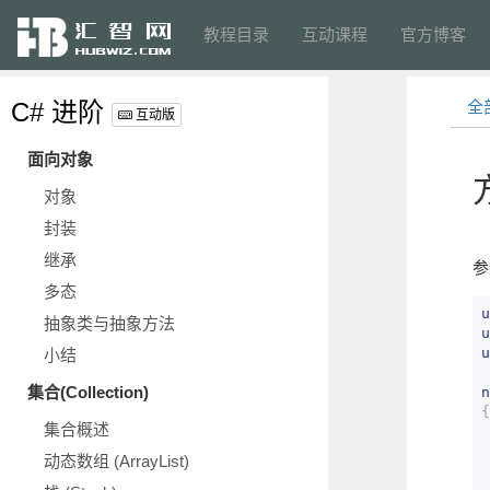
教程目录
互动课程
官方博客
C# 进阶
全
互动版
面向对象
对象
封装
继承
参
多态
u
抽象类与抽象方法
u
u
小结
集合(Collection)
n
{
集合概述
动态数组 (ArrayList)