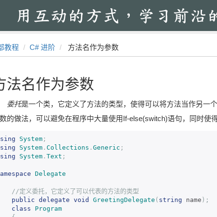
部教程
C# 进阶
方法名作为参数
方法名作为参数
委托
是一个类，它定义了方法的类型，使得可以将方法当作另一
数的做法，可以避免在程序中大量使用If-else(switch)语句，同
sing
System
;
sing
System
.
Collections
.
Generic
;
sing
System
.
Text
;
amespace
Delegate
//定义委托，它定义了可以代表的方法的类型
public
delegate
void
GreetingDelegate
(
string
 name
);
class
Program