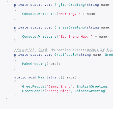
{
private
static
void
EnglishGreeting
(
string
 name
)
{
Console
.
WriteLine
(
"Morning, "
+
 name
);
}
private
static
void
ChineseGreeting
(
string
 name
)
{
Console
.
WriteLine
(
"Zao Shang Hao, "
+
 name
);
}
//注意此方法，它接受一个GreetingDelegate类型的方法作为
private
static
void
GreetPeople
(
string
 name
,
Gree
{
MakeGreeting
(
name
);
}
static
void
Main
(
string
[]
 args
)
{
GreetPeople
(
"Jimmy Zhang"
,
EnglishGreeting
);
GreetPeople
(
"Zhang Ming"
,
ChineseGreeting
);
}
}