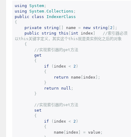
using
System
;
using
System
.
Collections
;
public
class
IndexerClass
{
private
string
[]
 name 
=
new
string
[
2
];
public
string
this
[
int
 index
]
//索引器必须
以this关键字定义，其实这个this就是类实例化之后的对象
{
//实现索引器的get方法
get
{
if
(
index 
<
2
)
{
return
 name
[
index
];
}
return
null
;
}
//实现索引器的set方法
set
{
if
(
index 
<
2
)
{
                name
[
index
]
=
 value
;