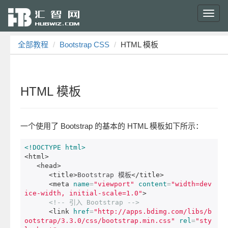
Toggl
navig
全部教程
Bootstrap CSS
HTML 模板
HTML 模板
一个使用了 Bootstrap 的基本的 HTML 模板如下所示：
<!DOCTYPE html>
<html>
<head>
<title>
Bootstrap 模板
</title>
<meta
name
=
"viewport"
content
=
"width=dev
ice-width, initial-scale=1.0"
>
<!-- 引入 Bootstrap -->
<link
href
=
"http://apps.bdimg.com/libs/b
ootstrap/3.3.0/css/bootstrap.min.css"
rel
=
"sty