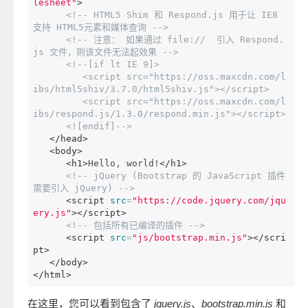
lesheet"
>
<!-- HTML5 Shim 和 Respond.js 用于让 IE8 
支持 HTML5元素和媒体查询 -->
<!-- 注意： 如果通过 file://  引入 Respond.
js 文件，则该文件无法起效果 -->
<!--[if lt IE 9]>

         <script src="https://oss.maxcdn.com/l
ibs/html5shiv/3.7.0/html5shiv.js"></script>

         <script src="https://oss.maxcdn.com/l
ibs/respond.js/1.3.0/respond.min.js"></script>

      <![endif]-->
</head>
<body>
<h1>
Hello, world!
</h1>
<!-- jQuery (Bootstrap 的 JavaScript 插件
需要引入 jQuery) -->
<script
src
=
"https://code.jquery.com/jqu
ery.js"
></script>
<!-- 包括所有已编译的插件 -->
<script
src
=
"js/bootstrap.min.js"
></scri
pt>
</body>
</html>
在这里，您可以看到包含了
jquery.js
、
bootstrap.min.js
和