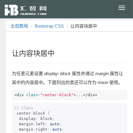
Toggl
navig
全部教程
Bootstrap CSS
让内容块居中
让内容块居中
为任意元素设置
display: block
属性并通过
margin
属性让
其中的内容居中。下面列出的类还可以作为 mixin 使用。
<div
class
=
"center-block"
>
...
</div>
// Class
.
center
-
block 
{
  display
:
 block
;
  margin
-
left
:
auto
;
  margin
-
right
:
auto
;