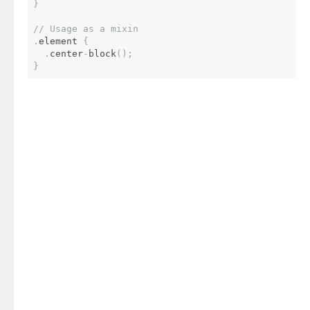
}
// Usage as a mixin
.
element 
{
.
center
-
block
();
}