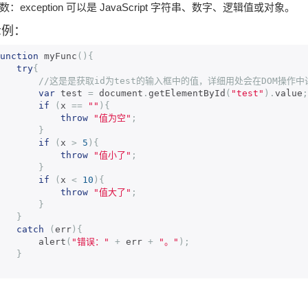
数：exception 可以是 JavaScript 字符串、数字、逻辑值或对象。
示例：
unction
 myFunc
(){
try
{
//这是是获取id为test的输入框中的值，详细用处会在DOM操作中
var
 test 
=
 document
.
getElementById
(
"test"
).
value
;
if
(
x 
==
""
){
throw
"值为空"
;
}
if
(
x 
>
5
){
throw
"值小了"
;
}
if
(
x 
<
10
){
throw
"值大了"
;
}
}
catch
(
err
){
        alert
(
"错误："
+
 err 
+
"。"
);
}