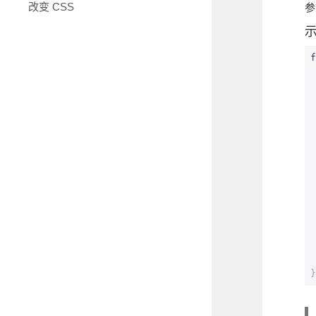
改变 CSS
参
f
}