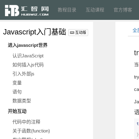
教程目录
互动课程
官方博客
Javascript入门基础
全
互动版
进入javascript世界
t
认识JavaScript
当
如何插入js代码
引入外部js
t
变量
c
语句
数据类型
J
开始互动
代码中的注释
t
关于函数(function)
}