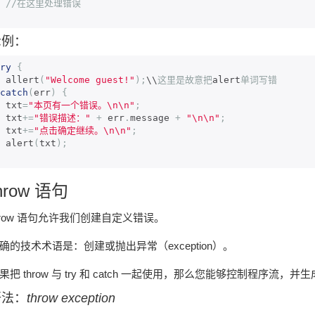
//在这里处理错误
示例：
ry
{
  allert
(
"Welcome guest!"
);
\\
这里是故意把
alert
单词写错
catch
(
err
)
{
  txt
=
"本页有一个错误。\n\n"
;
  txt
+=
"错误描述："
+
 err
.
message 
+
"\n\n"
;
  txt
+=
"点击确定继续。\n\n"
;
  alert
(
txt
);
hrow 语句
hrow 语句允许我们创建自定义错误。
确的技术术语是：创建或抛出异常（exception）。
果把 throw 与 try 和 catch 一起使用，那么您能够控制程序流
语法：
throw exception