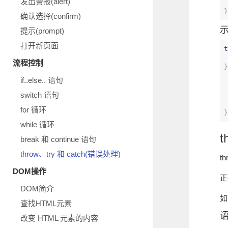
发出警报(alert)
}
确认选择(confirm)
提示(prompt)
打开新页面
t
流程控制
}
if..else.. 语句
switch 语句
for 循环
}
while 循环
t
break 和 continue 语句
throw、try 和 catch(错误处理)
t
DOM操作
正
DOM简介
如
查找HTML元素
改变 HTML 元素的内容