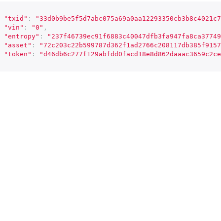
"txid"
:
"33d0b9be5f5d7abc075a69a0aa12293350cb3b8c4021c7
"vin"
:
"0"
,
"entropy"
:
"237f46739ec91f6883c40047dfb3fa947fa8ca37749
"asset"
:
"72c203c22b599787d362f1ad2766c208117db385f9157
"token"
:
"d46db6c277f129abfdd0facd18e8d862daaac3659c2ce