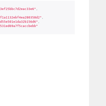
3ef25bbc7d2eac33e6"
,
f1a1132ebf4ea280358d2"
,
d55e501e1da32b156d6"
,
531ed69a7f5caccbebb"