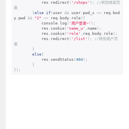
            res
.
redirect
(
'/shops'
);
//转到商家页
面
}
else
if
(
user 
&&
 user
.
pwd_s 
==
 req
.
bod
y
.
pwd 
&&
"2"
==
 req
.
body
.
role
){
            console
.
log
(
'用户登录~'
);
            res
.
cookie
(
'name_u'
,
name
);
            res
.
cookie
(
'role'
,
req
.
body
.
role
);
            res
.
redirect
(
'/list'
);
//转到用户页
面
}
else
{
            res
.
sendStatus
(
404
);
}
});