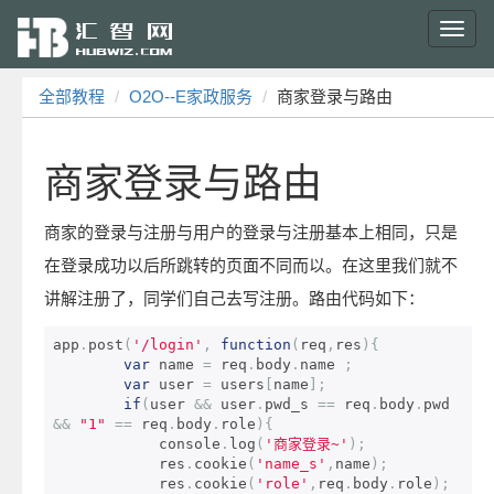
Toggl
navig
全部教程
O2O--E家政服务
商家登录与路由
商家登录与路由
商家的登录与注册与用户的登录与注册基本上相同，只是
在登录成功以后所跳转的页面不同而以。在这里我们就不
讲解注册了，同学们自己去写注册。路由代码如下：
app
.
post
(
'/login'
,
function
(
req
,
res
){
var
 name 
=
 req
.
body
.
name 
;
var
 user 
=
 users
[
name
];
if
(
user 
&&
 user
.
pwd_s 
==
 req
.
body
.
pwd 
&&
"1"
==
 req
.
body
.
role
){
            console
.
log
(
'商家登录~'
);
            res
.
cookie
(
'name_s'
,
name
);
            res
.
cookie
(
'role'
,
req
.
body
.
role
);