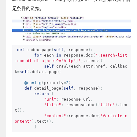
足条件的链接。
def
 index_page
(
self
,
 response
):
for
 each 
in
 response
.
doc
(
'.search-list
-con dl dt a[href^="http"]'
).
items
():
self
.
crawl
(
each
.
attr
.
href
,
 callbac
k
=
self
.
detail_page
)
@config
(
priority
=
2
)
def
 detail_page
(
self
,
 response
):
return
{
"url"
:
 response
.
url
,
"title"
:
 response
.
doc
(
'title'
).
tex
t
(),
"content"
:
response
.
doc
(
'#article-c
ontent'
).
text
(),
}