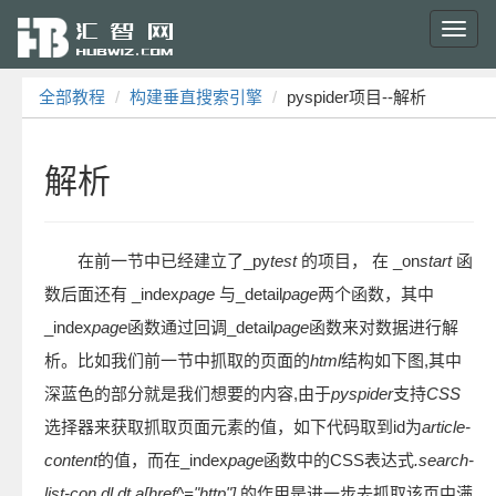
Toggl
navig
全部教程
构建垂直搜索引擎
pyspider项目--解析
解析
在前一节中已经建立了_py
test
的项目， 在 _on
start
函
数后面还有 _index
page
与_detail
page
两个函数，其中
_index
page
函数通过回调_detail
page
函数来对数据进行解
析。比如我们前一节中抓取的页面的
html
结构如下图,其中
深蓝色的部分就是我们想要的内容,由于
pyspider
支持
CSS
选择器来获取抓取页面元素的值，如下代码取到id为
article-
content
的值，而在_index
page
函数中的CSS表达式
.search-
list-con dl dt a[href^="http"]
的作用是进一步去抓取该页中满