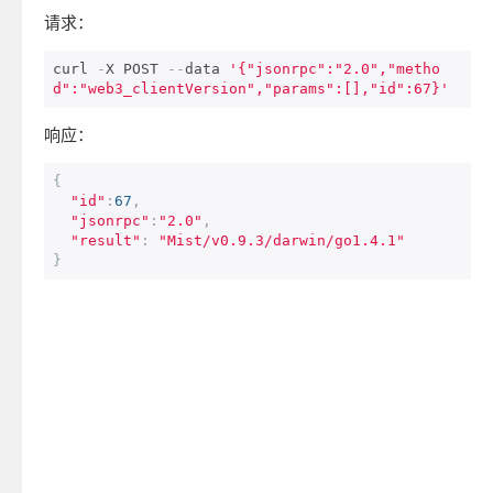
请求：
curl 
-
X POST 
--
data 
'{"jsonrpc":"2.0","metho
d":"web3_clientVersion","params":[],"id":67}'
响应：
{
"id"
:
67
,
"jsonrpc"
:
"2.0"
,
"result"
:
"Mist/v0.9.3/darwin/go1.4.1"
}